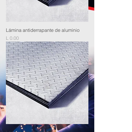
Lámina antiderrapante de aluminio
Precio
L 0.00