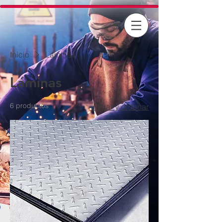
Inicio
Láminas
Láminas
6 productos
Filtrar y ordenar